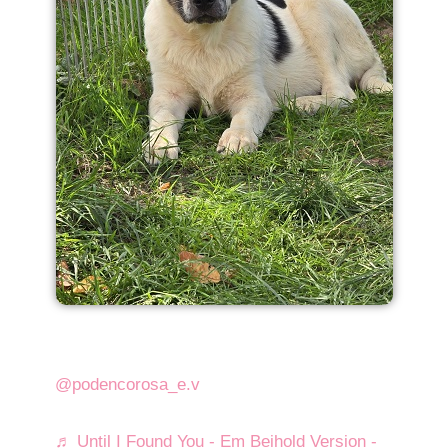
@podencorosa_e.v
♬ Until I Found You - Em Beihold Version -