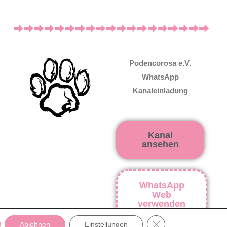
Podencorosa e.V.
WhatsApp
Kanaleinladung
Kanal
ansehen
WhatsApp
Web
verwenden
GDPR Cookie-Banner
Ablehnen
Einstellungen