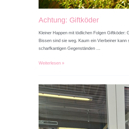
Achtung: Giftköder
Kleiner Happen mit tödlichen Folgen Giftköder: 
Bissen sind sie weg. Kaum ein Vierbeiner kann 
scharfkantigen Gegenständen …
Weiterlesen »
Danke
an
das
Autohaus
Bruns
in