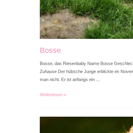
Bosse
Bosse, das Riesenbaby Name Bosse Geschlecht Rü
Zuhause Der hübsche Junge erblickte im Novemb
man nicht. Er ist anfangs ein …
Weiterlesen »
Achtung:
Giftköder