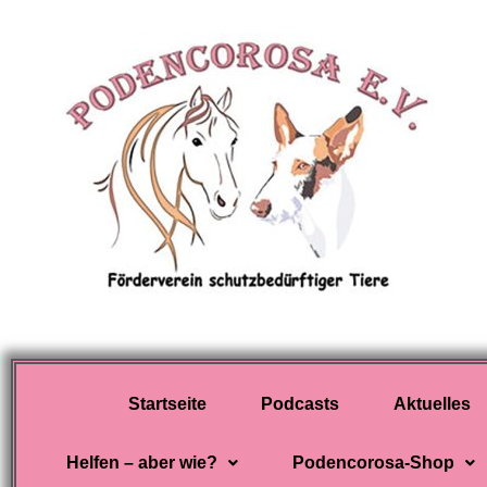
Zum
Seitennummerierung
Inhalt
der
springen
Beiträge
Startseite
Podcasts
Aktuelles
Helfen – aber wie?
Podencorosa-Shop